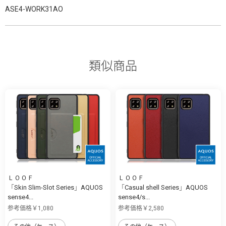
ASE4-WORK31AO
類似商品
ＬＯＯＦ
ＬＯＯＦ
「Skin Slim-Slot Series」AQUOS
「Casual shell Series」AQUOS
sense4...
sense4/s...
参考価格￥1,080
参考価格￥2,580