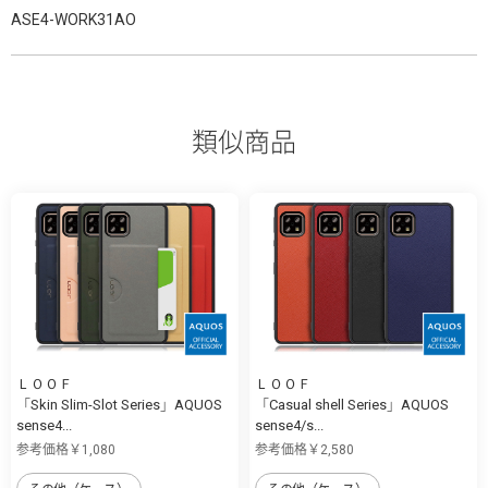
ASE4-WORK31AO
類似商品
ＬＯＯＦ
ＬＯＯＦ
「Skin Slim-Slot Series」AQUOS
「Casual shell Series」AQUOS
sense4...
sense4/s...
参考価格￥1,080
参考価格￥2,580