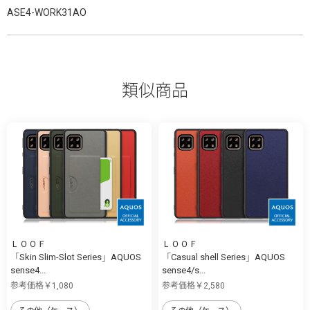
ASE4-WORK31AO
類似商品
ＬＯＯＦ
ＬＯＯＦ
「Skin Slim-Slot Series」AQUOS
「Casual shell Series」AQUOS
sense4...
sense4/s...
参考価格￥1,080
参考価格￥2,580