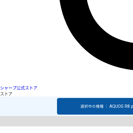
シャープ公式ストア
ストア
AQUOS R8 p
選択中の機種 ：