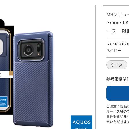
MSソリュ
Granes
ース「BU
GR-21SQ1C0
ネイビー
ケース
参考価格￥1,
ご注意：製品
サービス等の
責任も負いま
せいただきま