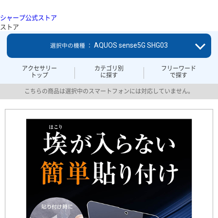
シャープ公式ストア
ストア
AQUOS sense5G SHG03
選択中の機種 ：
アクセサリー
カテゴリ別
フリーワード
トップ
に探す
で探す
こちらの商品は選択中のスマートフォンには対応していません。