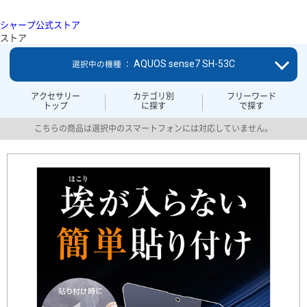
シャープ公式ストア
ストア
AQUOS sense7 SH-53C
選択中の機種 ：
アクセサリー
カテゴリ別
フリーワード
トップ
に探す
で探す
こちらの商品は選択中のスマートフォンには対応していません。