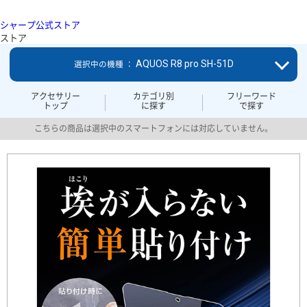
シャープ公式ストア
ストア
AQUOS R8 pro SH-51D
選択中の機種 ：
アクセサリー
カテゴリ別
フリーワード
トップ
に探す
で探す
こちらの商品は選択中のスマートフォンには対応していません。