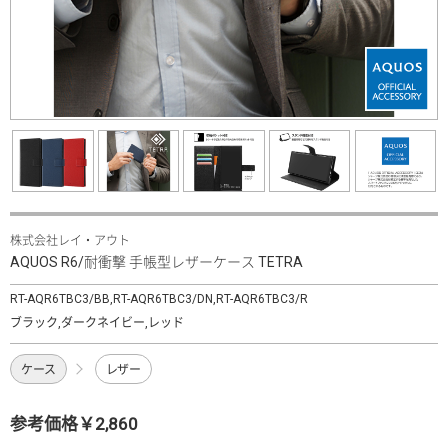
株式会社レイ・アウト
AQUOS R6/耐衝撃 手帳型レザーケース TETRA
RT-AQR6TBC3/BB,RT-AQR6TBC3/DN,RT-AQR6TBC3/R
ブラック,ダークネイビー,レッド
ケース
レザー
参考価格￥2,860