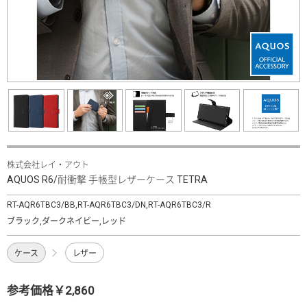
株式会社レイ・アウト
AQUOS R6/耐衝撃 手帳型レザーケース TETRA
RT-AQR6TBC3/BB,RT-AQR6TBC3/DN,RT-AQR6TBC3/R
ブラック,ダークネイビー,レッド
ケース
レザー
参考価格￥2,860