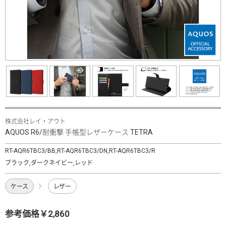
株式会社レイ・アウト
AQUOS R6/耐衝撃 手帳型レザーケース TETRA
RT-AQR6TBC3/BB,RT-AQR6TBC3/DN,RT-AQR6TBC3/R
ブラック,ダークネイビー,レッド
ケース
レザー
参考価格￥2,860