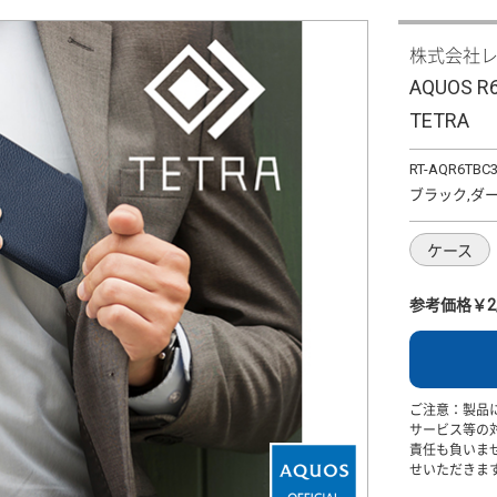
株式会社
AQUOS
TETRA
RT-AQR6TBC3
ブラック,ダ
ケース
参考価格￥2,
ご注意：製品
サービス等の
責任も負いま
せいただきま