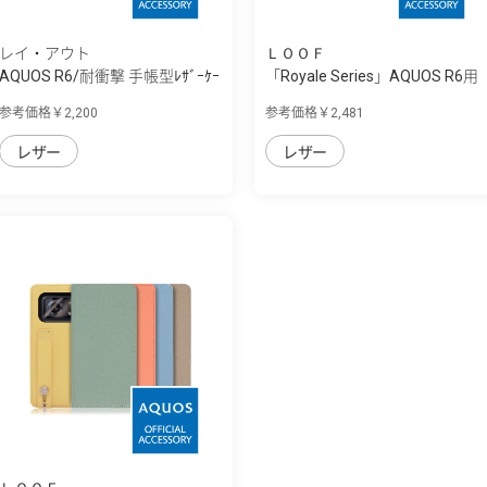
レイ・アウト
ＬＯＯＦ
AQUOS R6/耐衝撃 手帳型ﾚｻﾞｰｹｰ
「Royale Series」AQUOS R6用
ｽ ｼﾝﾌﾟﾙ ﾏ...
厳選した...
参考価格￥2,200
参考価格￥2,481
レザー
レザー