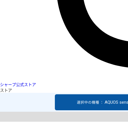
シャープ公式ストア
ストア
AQUOS sen
選択中の機種 ：