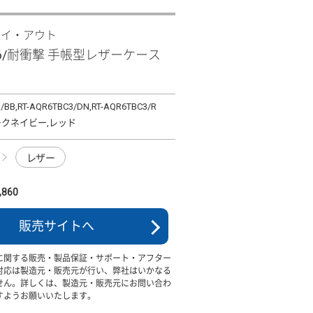
レイ・アウト
 R6/耐衝撃 手帳型レザーケース
/BB,RT-AQR6TBC3/DN,RT-AQR6TBC3/R
ークネイビー,レッド
レザー
860
販売サイトへ
に関する販売・製品保証・サポート・アフター
対応は製造元・販売元が行い、弊社はいかなる
せん。詳しくは、製造元・販売元にお問い合わ
すようお願いいたします。