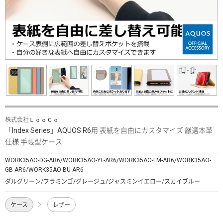
株式会社ＬｏｏＣｏ
「Index Series」AQUOS R6用 表紙を自由にカスタマイズ 厳選本革
仕様 手帳型ケース
WORK35AO-DG-AR6/WORK35AO-YL-AR6/WORK35AO-FM-AR6/WORK35AO-
GB-AR6/WORK35AO-BU-AR6
ダルグリーン/フラミンゴ/グレージュ/ジャスミンイエロー/スカイブルー
ケース
レザー