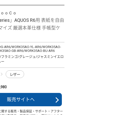
ＬｏｏＣｏ
 Series」AQUOS R6用 表紙を自由
マイズ 厳選本革仕様 手帳型ケ
G-AR6/WORK35AO-YL-AR6/WORK35AO-
K35AO-GB-AR6/WORK35AO-BU-AR6
/フラミンゴ/グレージュ/ジャスミンイエロ
ルー
レザー
980
販売サイトへ
に関する販売・製品保証・サポート・アフター