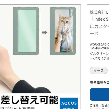
株式会社
「Index
にカスタ
ース
WORK35AO-D
FM-AR6/WOR
ダルグリーン
ー/スカイブ
ケース
参考価格￥2,
ご注意：製品