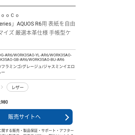
ＬｏｏＣｏ
 Series」AQUOS R6用 表紙を自由
マイズ 厳選本革仕様 手帳型ケ
G-AR6/WORK35AO-YL-AR6/WORK35AO-
K35AO-GB-AR6/WORK35AO-BU-AR6
/フラミンゴ/グレージュ/ジャスミンイエロ
ルー
レザー
980
販売サイトへ
に関する販売・製品保証・サポート・アフター