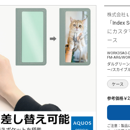
株式会社
「Index
にカスタ
ース
WORK35AO-D
FM-AR6/WOR
ダルグリーン
ー/スカイブ
ケース
参考価格￥2,
ご注意：製品