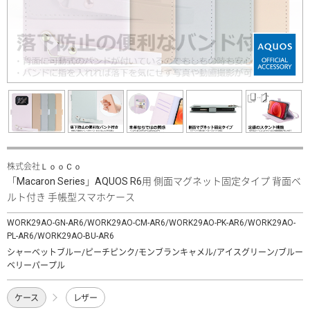
株式会社ＬｏｏＣｏ
「Macaron Series」AQUOS R6用 側面マグネット固定タイプ 背面ベ
ルト付き 手帳型スマホケース
WORK29AO-GN-AR6/WORK29AO-CM-AR6/WORK29AO-PK-AR6/WORK29AO-
PL-AR6/WORK29AO-BU-AR6
シャーベットブルー/ピーチピンク/モンブランキャメル/アイスグリーン/ブルー
ベリーパープル
ケース
レザー