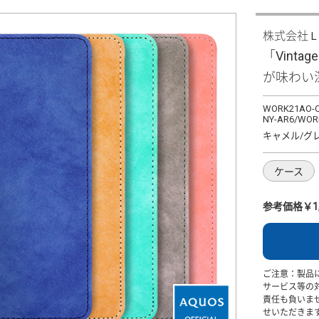
株式会社
「Vintag
が味わい
WORK21AO-C
NY-AR6/WOR
キャメル/グ
ケース
参考価格￥1,
ご注意：製品
サービス等の
責任も負いま
せいただきま