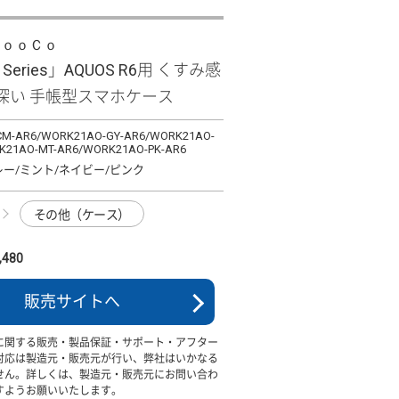
ＬｏｏＣｏ
e Series」AQUOS R6用 くすみ感
深い 手帳型スマホケース
M-AR6/WORK21AO-GY-AR6/WORK21AO-
K21AO-MT-AR6/WORK21AO-PK-AR6
レー/ミント/ネイビー/ピンク
その他（ケース）
480
販売サイトへ
に関する販売・製品保証・サポート・アフター
対応は製造元・販売元が行い、弊社はいかなる
せん。詳しくは、製造元・販売元にお問い合わ
すようお願いいたします。