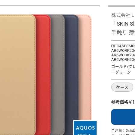
株式会社
「SKIN S
手触り 
DDCASESM05
AR6WORK20/
AR6WORK20/
AR6WORK20
ゴールド/グ
ーグリーン
ケース
参考価格￥1,
ご注意：製品