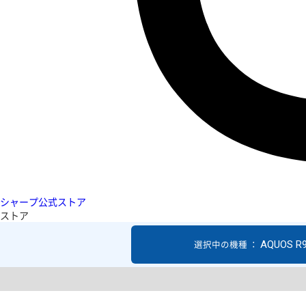
シャープ公式ストア
ストア
AQUOS R
選択中の機種 ：