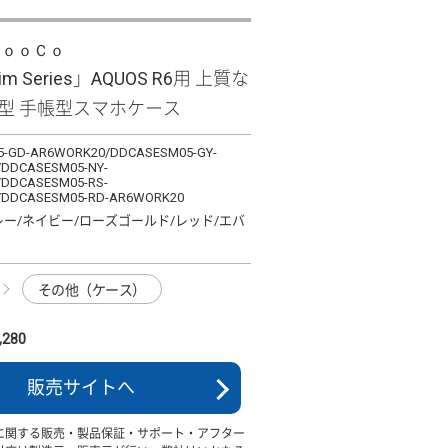
ＬｏｏＣｏ
lim Series」AQUOS R6用 上質な
薄型 手帳型スマホケース
-GD-AR6WORK20/DDCASESM05-GY-
DDCASESM05-NY-
DDCASESM05-RS-
/DDCASESM05-RD-AR6WORK20
レー/ネイビー/ローズゴールド/レッド/エバ
その他（ケース）
280
販売サイトへ
に関する販売・製品保証・サポート・アフター