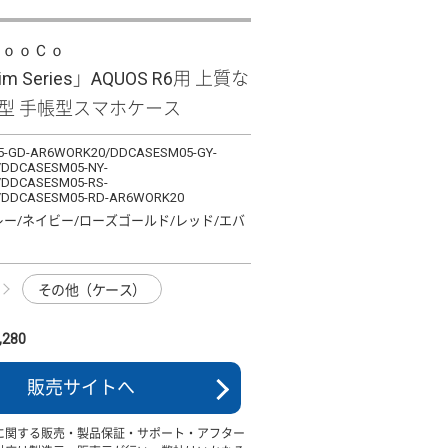
ＬｏｏＣｏ
lim Series」AQUOS R6用 上質な
薄型 手帳型スマホケース
-GD-AR6WORK20/DDCASESM05-GY-
DDCASESM05-NY-
DDCASESM05-RS-
/DDCASESM05-RD-AR6WORK20
レー/ネイビー/ローズゴールド/レッド/エバ
その他（ケース）
280
販売サイトへ
に関する販売・製品保証・サポート・アフター