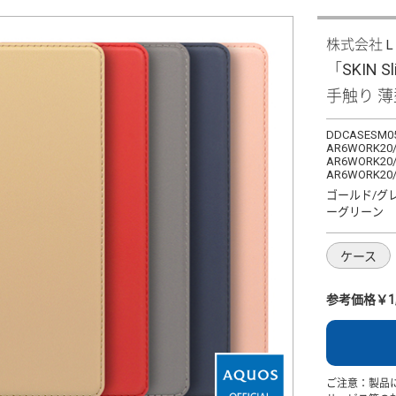
株式会社
「SKIN S
手触り 
DDCASESM05
AR6WORK20/
AR6WORK20/
AR6WORK20
ゴールド/グ
ーグリーン
ケース
参考価格￥1,
ご注意：製品