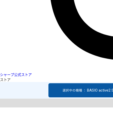
シャープ公式ストア
ストア
BASIO active2
選択中の機種 ：