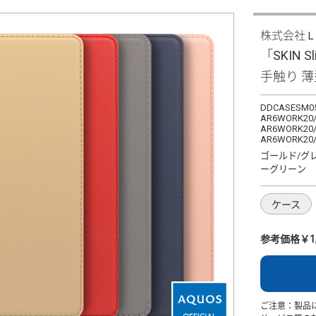
株式会社
「SKIN S
手触り 
DDCASESM05
AR6WORK20/
AR6WORK20/
AR6WORK20
ゴールド/グ
ーグリーン
ケース
参考価格￥1,
ご注意：製品