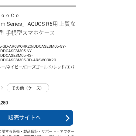
ＬｏｏＣｏ
lim Series」AQUOS R6用 上質な
薄型 手帳型スマホケース
-GD-AR6WORK20/DDCASESM05-GY-
DDCASESM05-NY-
DDCASESM05-RS-
/DDCASESM05-RD-AR6WORK20
レー/ネイビー/ローズゴールド/レッド/エバ
その他（ケース）
280
販売サイトへ
に関する販売・製品保証・サポート・アフター