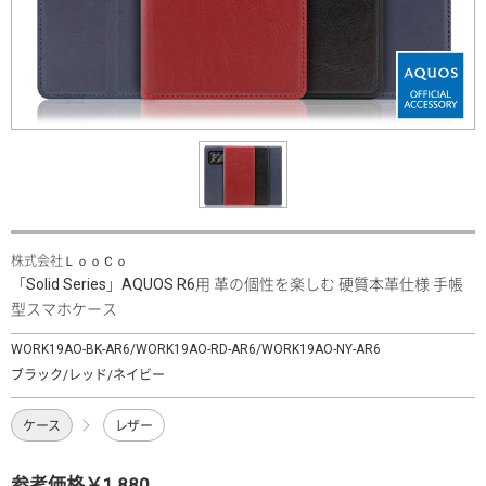
株式会社ＬｏｏＣｏ
「Solid Series」AQUOS R6用 革の個性を楽しむ 硬質本革仕様 手帳
型スマホケース
WORK19AO-BK-AR6/WORK19AO-RD-AR6/WORK19AO-NY-AR6
ブラック/レッド/ネイビー
ケース
レザー
参考価格￥1,880