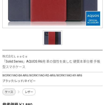
株式会社ＬｏｏＣｏ
「Solid Series」AQUOS R6用 革の個性を楽しむ 硬質本革仕様 手帳
型スマホケース
WORK19AO-BK-AR6/WORK19AO-RD-AR6/WORK19AO-NY-AR6
ブラック/レッド/ネイビー
ケース
レザー
参考価格￥1,880