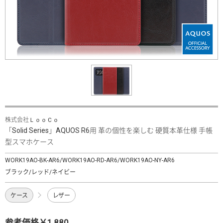
株式会社ＬｏｏＣｏ
「Solid Series」AQUOS R6用 革の個性を楽しむ 硬質本革仕様 手帳
型スマホケース
WORK19AO-BK-AR6/WORK19AO-RD-AR6/WORK19AO-NY-AR6
ブラック/レッド/ネイビー
ケース
レザー
参考価格￥1,880