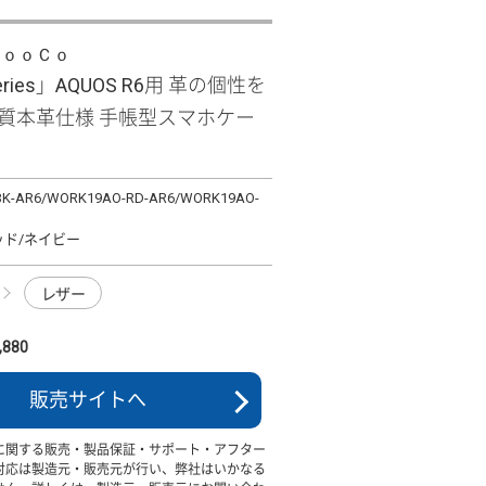
ＬｏｏＣｏ
Series」AQUOS R6用 革の個性を
硬質本革仕様 手帳型スマホケー
K-AR6/WORK19AO-RD-AR6/WORK19AO-
ッド/ネイビー
レザー
880
販売サイトへ
に関する販売・製品保証・サポート・アフター
対応は製造元・販売元が行い、弊社はいかなる