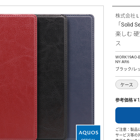
株式会社
「Solid 
楽しむ 
ス
WORK19AO-B
NY-AR6
ブラック/レ
ケース
参考価格￥1,
ご注意：製品
サービス等の