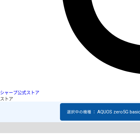
シャープ公式ストア
ストア
AQUOS zero5G basi
選択中の機種 ：