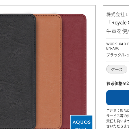
株式会社
「Royale
牛革を使
WORK10AO-B
BN-AR6
ブラック/レ
ケース
参考価格￥2,
ご注意：製品
サービス等の
責任も負いま
せいただきま