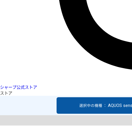
シャープ公式ストア
ストア
AQUOS sen
選択中の機種 ：