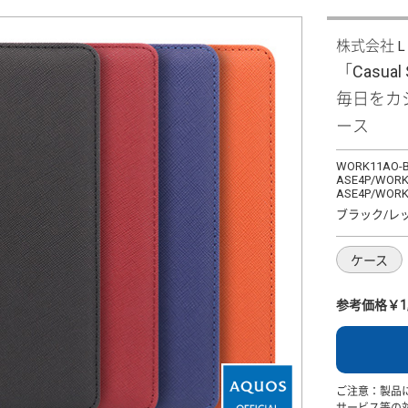
株式会社
「Casual
毎日をカ
ース
WORK11AO-B
ASE4P/WORK
ASE4P/WORK
ブラック/レ
ケース
参考価格￥1,
ご注意：製品
サービス等の