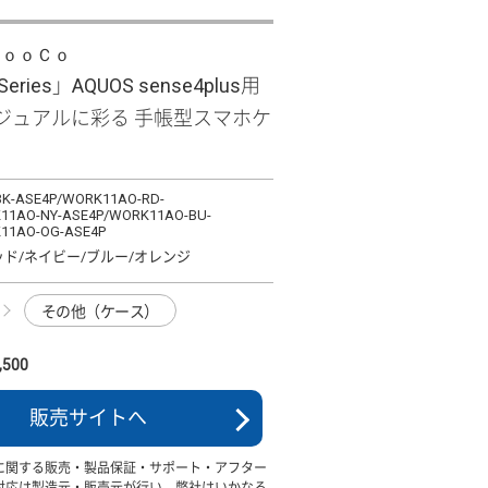
ＬｏｏＣｏ
 Series」AQUOS sense4plus用
ジュアルに彩る 手帳型スマホケ
K-ASE4P/WORK11AO-RD-
11AO-NY-ASE4P/WORK11AO-BU-
11AO-OG-ASE4P
ッド/ネイビー/ブルー/オレンジ
その他（ケース）
500
販売サイトへ
に関する販売・製品保証・サポート・アフター
対応は製造元・販売元が行い、弊社はいかなる