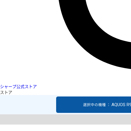
シャープ公式ストア
ストア
AQUOS R
選択中の機種 ：