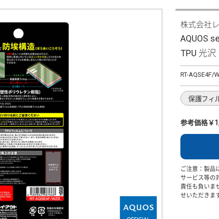
株式会社
AQUOS s
TPU 光
RT-AQSE4F/
保護フィ
参考価格￥1,
ご注意：製品
サービス等の
責任も負いま
せいただきま