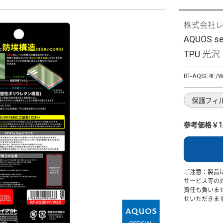
株式会社
AQUOS s
TPU 光
RT-AQSE4F/
保護フィ
参考価格￥1,
ご注意：製品
サービス等の
責任も負いま
せいただきま