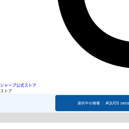
シャープ公式ストア
ストア
AQUOS sen
選択中の機種 ：