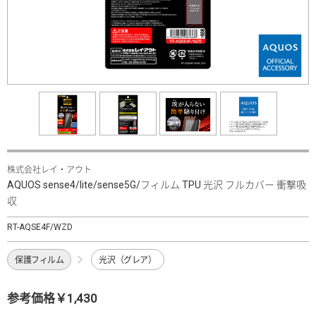
株式会社レイ・アウト
AQUOS sense4/lite/sense5G/フィルム TPU 光沢 フルカバー 衝撃吸
収
RT-AQSE4F/WZD
保護フィルム
光沢（グレア）
参考価格￥1,430