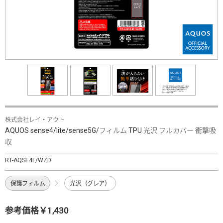
株式会社レイ・アウト
AQUOS sense4/lite/sense5G/フィルム TPU 光沢 フルカバー 衝撃吸
収
RT-AQSE4F/WZD
保護フィルム
光沢（グレア）
参考価格￥1,430