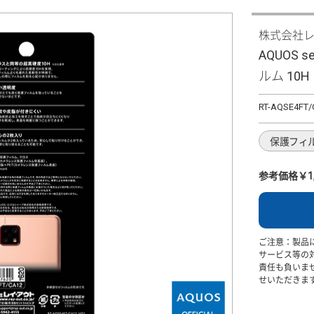
株式会社
AQUOS se
ルム 10
RT-AQSE4FT/
保護フィ
参考価格￥1,
ご注意：製品
サービス等の
責任も負いま
せいただきま