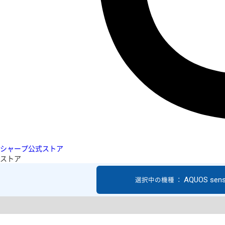
シャープ公式ストア
ストア
AQUOS sen
選択中の機種 ：