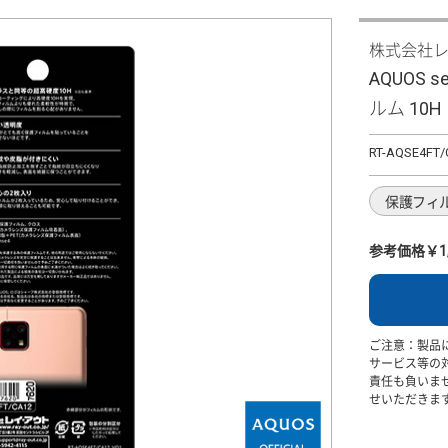
株式会社
AQUOS se
ルム 10
RT-AQSE4FT/
保護フィ
参考価格￥1,
ご注意：製品
サービス等の
責任も負いま
せいただきま