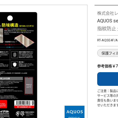
株式会社
AQUOS s
指紋防止
RT-AQSE4F/A
保護フィ
参考価格￥7
ご注意：製品
サービス等の
責任も負いま
せいただきま