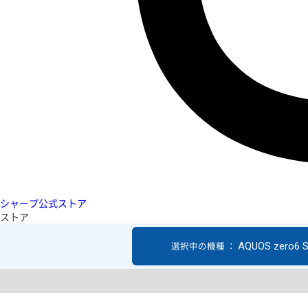
シャープ公式ストア
ストア
AQUOS zero6 
選択中の機種 ：