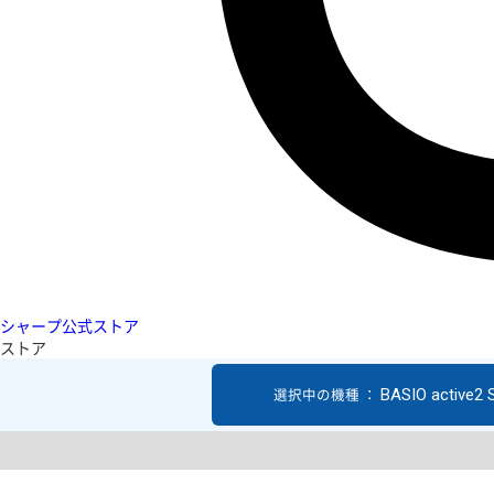
シャープ公式ストア
ストア
BASIO active2
選択中の機種 ：