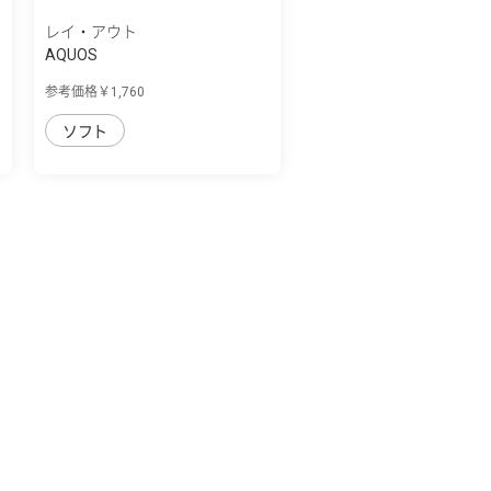
レイ・アウト
AQUOS
ﾞ
sense4/lite/basic/sense5G/『ﾃﾞ
参考価格￥1,760
ｨ...
ソフト