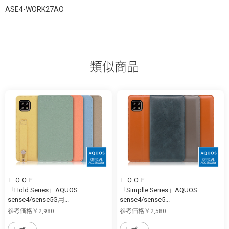
ASE4-WORK27AO
類似商品
ＬＯＯＦ
ＬＯＯＦ
「Hold Series」AQUOS
「Simplle Series」AQUOS
sense4/sense5G用...
sense4/sense5...
参考価格￥2,980
参考価格￥2,580