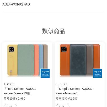
ASE4-WORK27AO
類似商品
ＬＯＯＦ
ＬＯＯＦ
「Hold Series」AQUOS
「Simplle Series」AQUOS
sense4/sense5G用...
sense4/sense5...
参考価格￥2,980
参考価格￥2,580