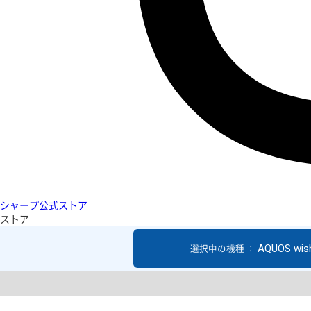
シャープ公式ストア
ストア
AQUOS wis
選択中の機種 ：