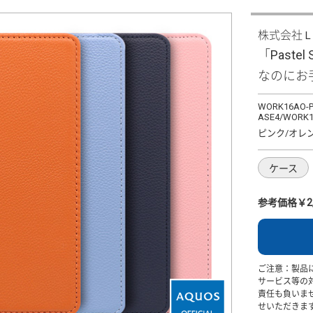
株式会社
「Pastel
なのにお
WORK16AO-P
ASE4/WORK1
ピンク/オレ
ケース
参考価格￥2,
ご注意：製品
サービス等の
責任も負いま
せいただきま