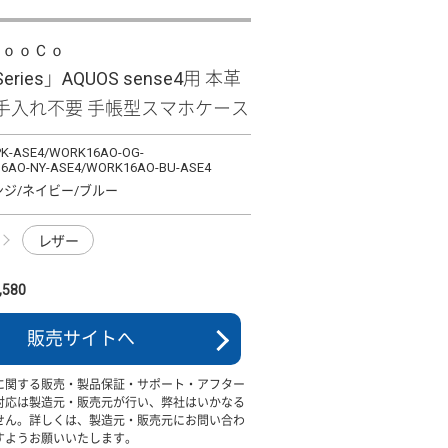
ＬｏｏＣｏ
 Series」AQUOS sense4用 本革
手入れ不要 手帳型スマホケース
K-ASE4/WORK16AO-OG-
6AO-NY-ASE4/WORK16AO-BU-ASE4
ンジ/ネイビー/ブルー
レザー
580
販売サイトへ
に関する販売・製品保証・サポート・アフター
対応は製造元・販売元が行い、弊社はいかなる
せん。詳しくは、製造元・販売元にお問い合わ
すようお願いいたします。