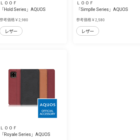
ＬＯＯＦ
ＬＯＯＦ
「Hold Series」AQUOS
「Simplle Series」AQUOS
sense4/sense5G用...
sense4/sense5...
参考価格￥2,980
参考価格￥2,580
レザー
レザー
ＬＯＯＦ
「Royale Series」AQUOS