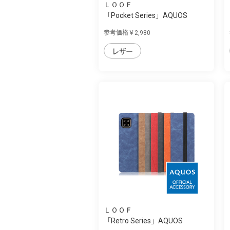
ＬＯＯＦ
「Pocket Series」AQUOS
sense4/sense5G...
参考価格￥2,980
レザー
ＬＯＯＦ
「Retro Series」AQUOS