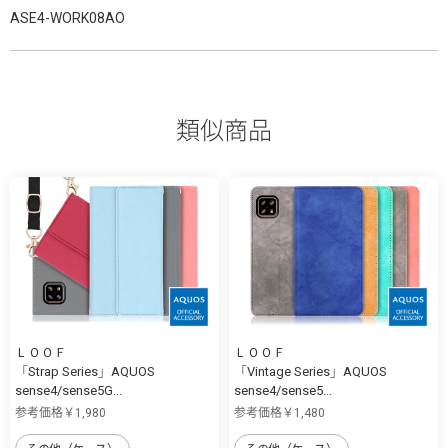
ASE4-WORK08AO
類似商品
ＬＯＯＦ
ＬＯＯＦ
「Strap Series」AQUOS
「Vintage Series」AQUOS
sense4/sense5G...
sense4/sense5...
参考価格￥1,980
参考価格￥1,480