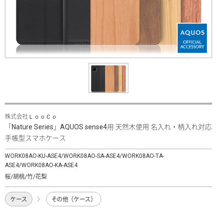
株式会社ＬｏｏＣｏ
「Nature Series」AQUOS sense4用 天然木使用 名入れ・柄入れ対応
手帳型スマホケース
WORK08AO-KU-ASE4/WORK08AO-SA-ASE4/WORK08AO-TA-
ASE4/WORK08AO-KA-ASE4
桜/胡桃/竹/花梨
ケース
その他（ケース）