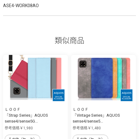
ASE4-WORK08AO
類似商品
ＬＯＯＦ
ＬＯＯＦ
「Strap Series」AQUOS
「Vintage Series」AQUOS
sense4/sense5G...
sense4/sense5...
参考価格￥1,980
参考価格￥1,480