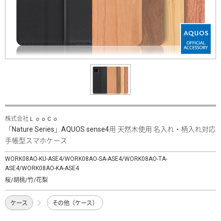
株式会社ＬｏｏＣｏ
「Nature Series」AQUOS sense4用 天然木使用 名入れ・柄入れ対応
手帳型スマホケース
WORK08AO-KU-ASE4/WORK08AO-SA-ASE4/WORK08AO-TA-
ASE4/WORK08AO-KA-ASE4
桜/胡桃/竹/花梨
ケース
その他（ケース）