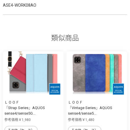
ASE4-WORK08AO
類似商品
ＬＯＯＦ
ＬＯＯＦ
「Strap Series」AQUOS
「Vintage Series」AQUOS
sense4/sense5G...
sense4/sense5...
参考価格￥1,980
参考価格￥1,480