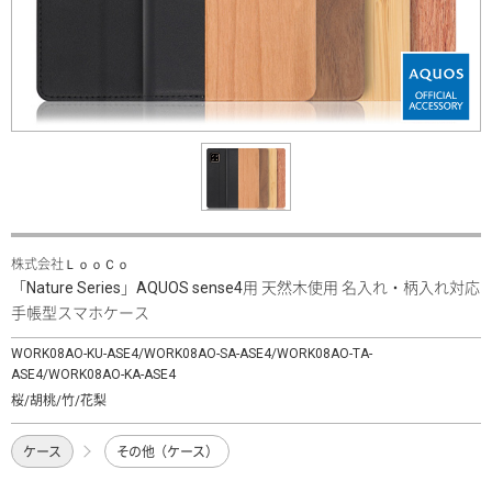
株式会社ＬｏｏＣｏ
「Nature Series」AQUOS sense4用 天然木使用 名入れ・柄入れ対応
手帳型スマホケース
WORK08AO-KU-ASE4/WORK08AO-SA-ASE4/WORK08AO-TA-
ASE4/WORK08AO-KA-ASE4
桜/胡桃/竹/花梨
ケース
その他（ケース）