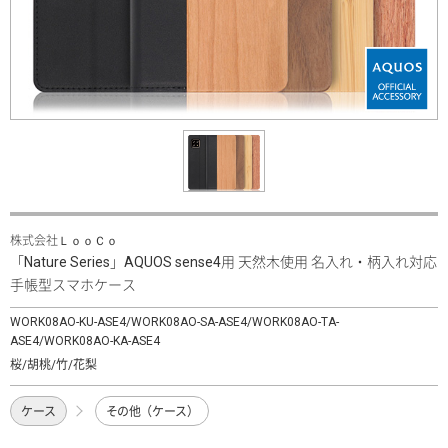
株式会社ＬｏｏＣｏ
「Nature Series」AQUOS sense4用 天然木使用 名入れ・柄入れ対応
手帳型スマホケース
WORK08AO-KU-ASE4/WORK08AO-SA-ASE4/WORK08AO-TA-
ASE4/WORK08AO-KA-ASE4
桜/胡桃/竹/花梨
ケース
その他（ケース）