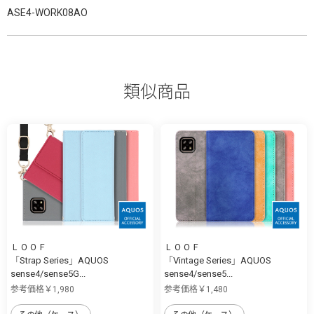
ASE4-WORK08AO
類似商品
ＬＯＯＦ
ＬＯＯＦ
「Strap Series」AQUOS
「Vintage Series」AQUOS
sense4/sense5G...
sense4/sense5...
参考価格￥1,980
参考価格￥1,480