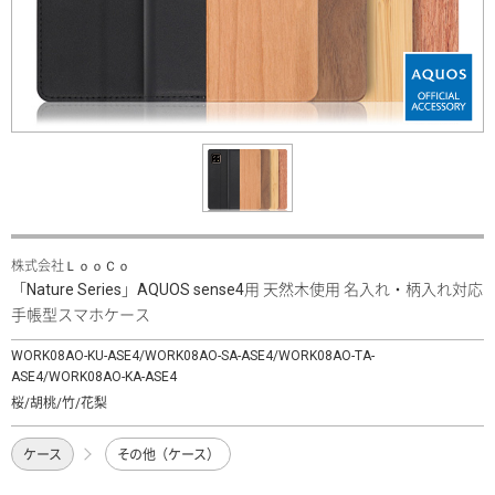
株式会社ＬｏｏＣｏ
「Nature Series」AQUOS sense4用 天然木使用 名入れ・柄入れ対応
手帳型スマホケース
WORK08AO-KU-ASE4/WORK08AO-SA-ASE4/WORK08AO-TA-
ASE4/WORK08AO-KA-ASE4
桜/胡桃/竹/花梨
ケース
その他（ケース）