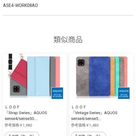
ASE4-WORK08AO
類似商品
ＬＯＯＦ
ＬＯＯＦ
「Strap Series」AQUOS
「Vintage Series」AQUOS
sense4/sense5G...
sense4/sense5...
参考価格￥1,980
参考価格￥1,480