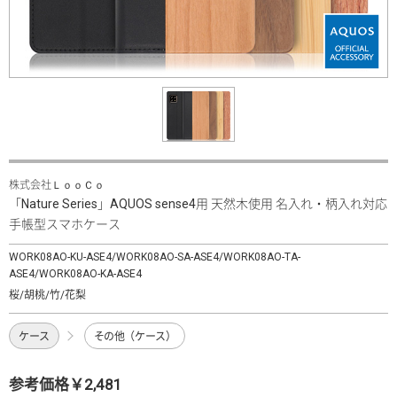
株式会社ＬｏｏＣｏ
「Nature Series」AQUOS sense4用 天然木使用 名入れ・柄入れ対応
手帳型スマホケース
WORK08AO-KU-ASE4/WORK08AO-SA-ASE4/WORK08AO-TA-
ASE4/WORK08AO-KA-ASE4
桜/胡桃/竹/花梨
ケース
その他（ケース）
参考価格￥2,481