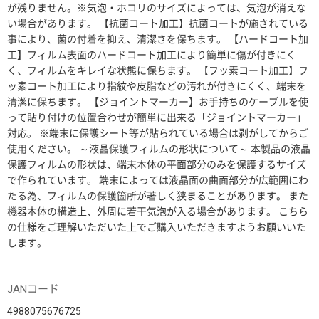
が残りません。※気泡・ホコリのサイズによっては、気泡が消えな
い場合があります。 【抗菌コート加工】抗菌コートが施されている
事により、菌の付着を抑え、清潔さを保ちます。 【ハードコート加
工】フィルム表面のハードコート加工により簡単に傷が付きにく
く、フィルムをキレイな状態に保ちます。 【フッ素コート加工】フ
ッ素コート加工により指紋や皮脂などの汚れが付きにくく、端末を
清潔に保ちます。 【ジョイントマーカー】お手持ちのケーブルを使
って貼り付けの位置合わせが簡単に出来る「ジョイントマーカー」
対応。 ※端末に保護シート等が貼られている場合は剥がしてからご
使用ください。 ～液晶保護フィルムの形状について～ 本製品の液晶
保護フィルムの形状は、端末本体の平面部分のみを保護するサイズ
で作られています。 端末によっては液晶面の曲面部分が広範囲にわ
たる為、フィルムの保護箇所が著しく狭まることがあります。 また
機器本体の構造上、外周に若干気泡が入る場合があります。 こちら
の仕様をご理解いただいた上でご購入いただきますようお願いいた
します。
JANコード
4988075676725