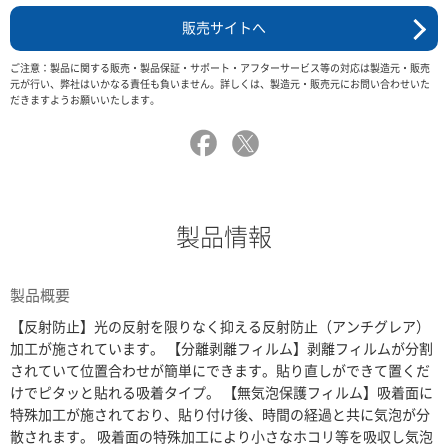
販売サイトへ
ご注意：製品に関する販売・製品保証・サポート・アフターサービス等の対応は製造元・販売
元が行い、弊社はいかなる責任も負いません。詳しくは、製造元・販売元にお問い合わせいた
だきますようお願いいたします。
製品情報
製品概要
【反射防止】光の反射を限りなく抑える反射防止（アンチグレア）
加工が施されています。 【分離剥離フィルム】剥離フィルムが分割
されていて位置合わせが簡単にできます。貼り直しができて置くだ
けでピタッと貼れる吸着タイプ。 【無気泡保護フィルム】吸着面に
特殊加工が施されており、貼り付け後、時間の経過と共に気泡が分
散されます。 吸着面の特殊加工により小さなホコリ等を吸収し気泡