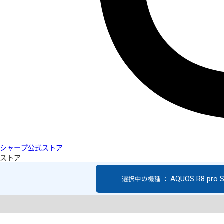
シャープ公式ストア
ストア
AQUOS R8 pro 
選択中の機種 ：