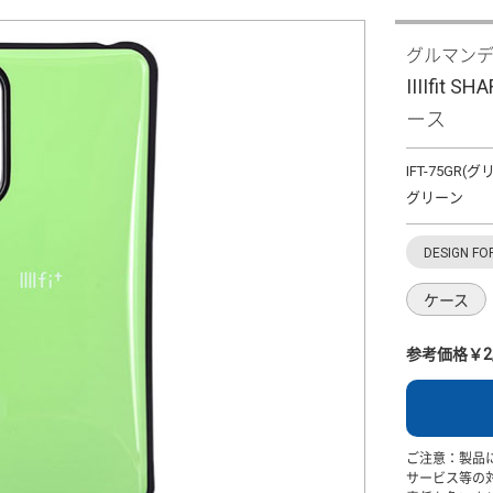
グルマン
IIIIfit 
ース
IFT-75GR(
グリーン
DESIGN FO
ケース
参考価格￥2,
ご注意：製品
サービス等の