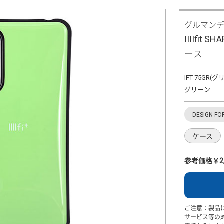
グルマン
IIIIfit 
ース
IFT-75GR(
グリーン
DESIGN FO
ケース
参考価格￥2,
ご注意：製品
サービス等の