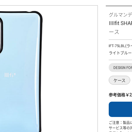
グルマン
IIIIfit 
ース
IFT-75LBL
ライトブルー
DESIGN FO
ケース
参考価格￥2,
ご注意：製品
サービス等の