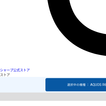
シャープ公式ストア
ストア
AQUOS R
選択中の機種 ：