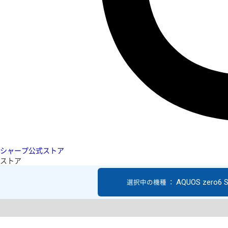
シャープ公式ストア
ストア
AQUOS zero6 
選択中の機種 ：