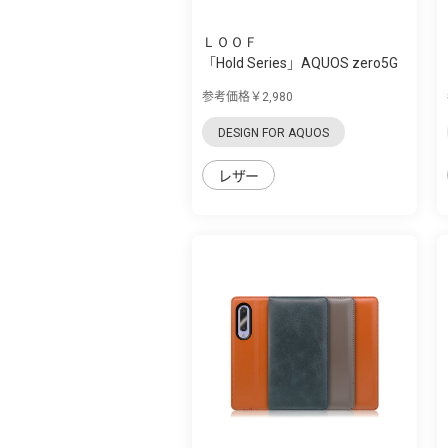
ＬＯＯＦ
「Hold Series」AQUOS zero5G
Basic用 ...
参考価格￥2,980
DESIGN FOR AQUOS
レザー