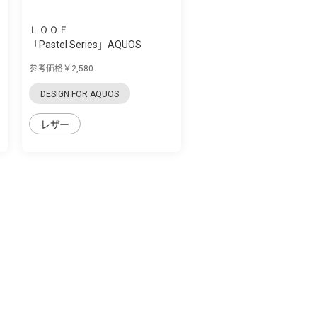
ＬＯＯＦ
「Pastel Series」AQUOS
zero5G Basic用...
参考価格￥2,580
DESIGN FOR AQUOS
レザー