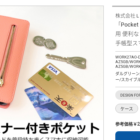
株式会社
「Pocket 
用 便利
手帳型ス
WORK27AO-D
AZ5GB/WORK
AZ5GB/WORK
ダルグリーン
ー/スカイブ
DESIGN FO
ケース
参考価格￥2,