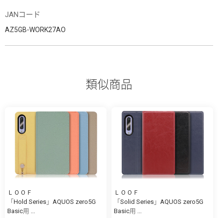
JANコード
AZ5GB-WORK27AO
類似商品
ＬＯＯＦ
ＬＯＯＦ
「Hold Series」AQUOS zero5G
「Solid Series」AQUOS zero5G
Basic用 ...
Basic用 ...