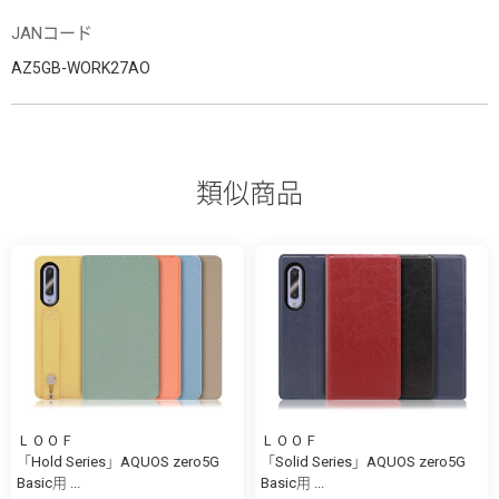
JANコード
AZ5GB-WORK27AO
類似商品
ＬＯＯＦ
ＬＯＯＦ
「Hold Series」AQUOS zero5G
「Solid Series」AQUOS zero5G
Basic用 ...
Basic用 ...